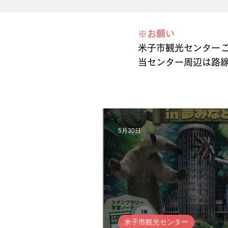
​※お願い
米子市観光センター
​当センター周辺は路
5月30日
米子市観光センター