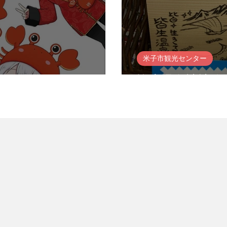
米子市観光センター
25-2026🦀🦀🦀
皆生温泉神社絵
鳥取大山