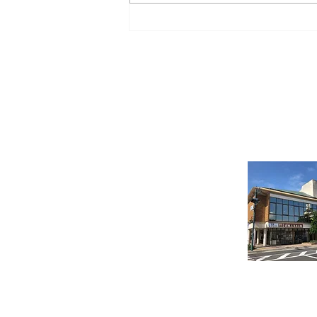
アマゾン展 [前売り券販売開
始]