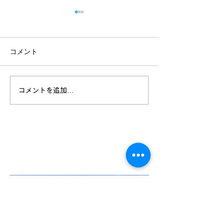
コメント
kaike イベン
【重要】米子市観光セン
コメントを追加…
ター 案内所定休日新設の
ご案内