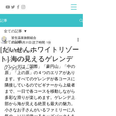
記事
全ての記事
皆生温泉旅館組合
全ての記事
2020年3月31日
読了時間: 1分
[だいせんホワイトリゾー
米子市観光センター
ト] 海の見えるゲレンデ
レンタサイクル
ゲレンデは「国際」「豪円山」「中の
レンタルスペース
原」「上の原」の４つのエリアがあり
ます。すべてのゲレンデが各コースに
隣接しているのでビギナーから上級者
まで、一日で各コースを移動しながら
多彩な滑りが楽しめます。ゲレンデ上
部から海が見える絶景も最大の魅力。
小さなお子さんがいるファミリーに人