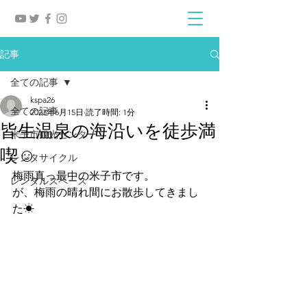
記事
全ての記事
kspa26
全ての記事
2023年6月15日
読了時間: 1分
皆生温泉の海沿いを徒歩満
米子市観光センター
喫☺
レンタサイクル
梅雨真っ最中の米子市です。
レンタルスペース
が、梅雨の晴れ間にお散歩してきまし
た☀