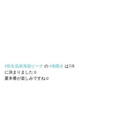
#皆生温泉海遊ビーチ
 の 
#海開き
 は7/8
に決まりました☺
夏本番が楽しみですね☺