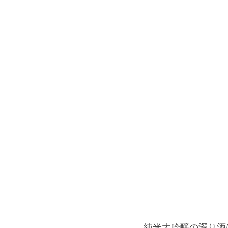
純米大吟醸の濁り酒