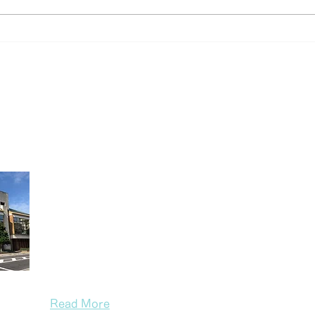
ka
【重要】米子市観光センター
案内所定休日新設のご案内
米子市観光センター
米子市観光センターは皆生温泉の情報はもちろん、
（山陰）の楽しいスポットやイベントをご案内して
たお土産販売、レンタサイクル、レンタルスペース
もしております。窓口にも是非お気軽にお越しくだ
Read More