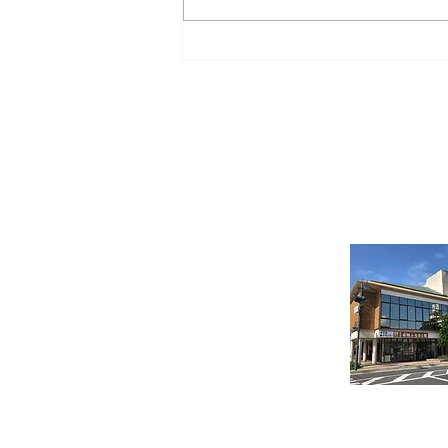
アマゾン展 [前売り券販売開
始]