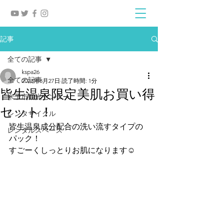
記事
全ての記事
kspa26
全ての記事
2023年8月27日
読了時間: 1分
皆生温泉限定美肌お買い得
米子市観光センター
セット！
レンタサイクル
皆生温泉成分配合の洗い流すタイプの
レンタルスペース
パック！
すごーくしっとりお肌になります☺