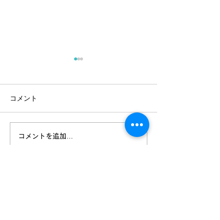
コメント
アマゾン展 [前売り券販売
【重要】米子市
コメントを追加…
開始]
ター 案内所定
ご案内