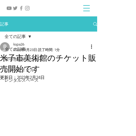
記事
全ての記事
kspa26
全ての記事
2023年2月23日
読了時間: 1分
米子市美術館のチケット販
米子市観光センター
売開始です
レンタサイクル
更新日：
2023年2月24日
レンタルスペース