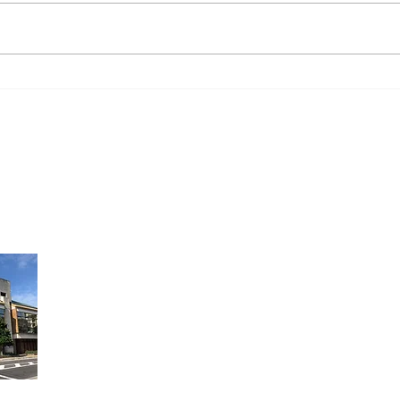
ka
【重要】米子市観光センター
案内所定休日新設のご案内
米子市観光センター
米子市観光センターは皆生温泉の情報はもちろん、
（山陰）の楽しいスポットやイベントをご案内して
たお土産販売、レンタサイクル、レンタルスペース
もしております。窓口にも是非お気軽にお越しくだ