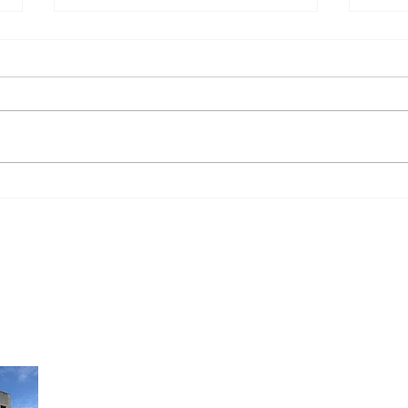
ka
【重要】米子市観光センター
案内所定休日新設のご案内
米子市観光センター