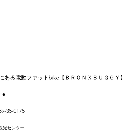
にある電動ファットbike【ＢＲＯＮＸＢＵＧＧＹ】
ー●
35-0175
観光センター